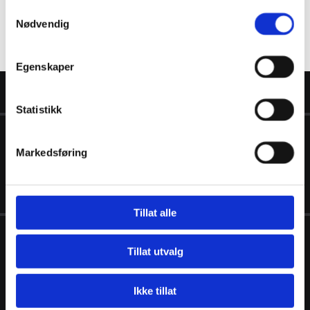
Samtykkevalg
Nødvendig
Egenskaper
Statistikk
VINSRYGG VVS AS
Markedsføring
Skarsmyrvegen 70

6783 Stryn
Tillat alle
KONTAKT OSS
Tillat utvalg

916 26 586
post@vinsryggvvs.no

Ikke tillat