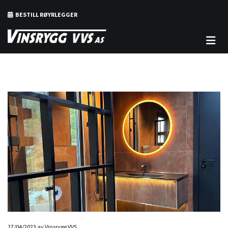
BESTILL RØYRLEGGER

27/04/2023
av Vinsrygg VVS