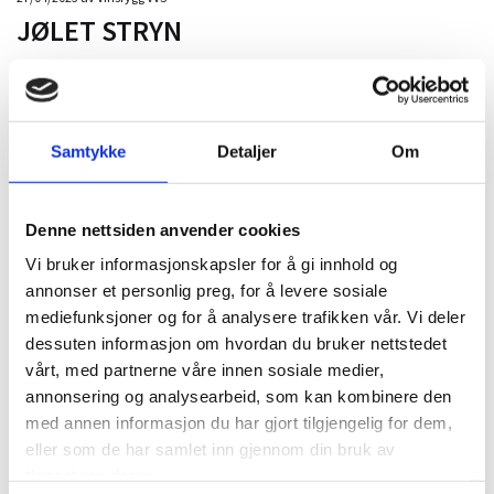
JØLET STRYN
Frå sauna til badekulp med ei dør som tar deg rett inn i dusjen.
Kjekt prosjekt å være med på, og sjå det fantastiske resultatet.
Samtykke
Detaljer
Om
Rørleggertjenester er utført av våre dyktige fagmenn!
Produkter levert og montert av oss:
Svart servant fra Linnbad
Denne nettsiden anvender cookies
Toalett fra Duravit, Happy D.2 i antrasitt
Vi bruker informasjonskapsler for å gi innhold og
Betjeningsplate frå Tapwell i bronze
annonser et personlig preg, for å levere sosiale
mediefunksjoner og for å analysere trafikken vår. Vi deler
dessuten informasjon om hvordan du bruker nettstedet
vårt, med partnerne våre innen sosiale medier,
annonsering og analysearbeid, som kan kombinere den
med annen informasjon du har gjort tilgjengelig for dem,
eller som de har samlet inn gjennom din bruk av
0
tjenestene deres.