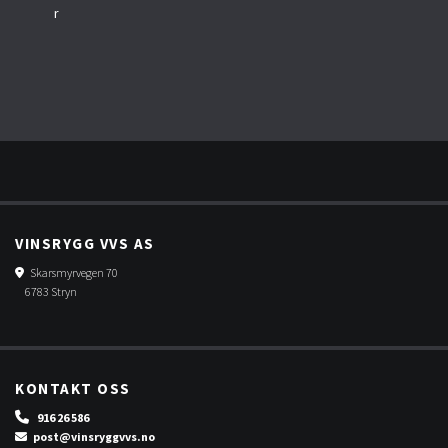
r
VINSRYGG VVS AS
Skarsmyrvegen 70

6783 Stryn
KONTAKT OSS

916 26 586
post@vinsryggvvs.no
