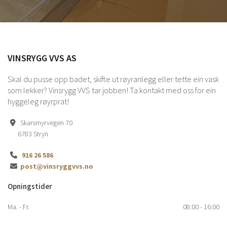
VINSRYGG VVS AS
Skal du pusse opp badet, skifte ut røyranlegg eller tette ein vask
som lekker? Vinsrygg VVS tar jobben! Ta kontakt med oss for ein
hyggeleg røyrprat!
Skarsmyrvegen 70

6783 Stryn
916 26 586

post@vinsryggvvs.no

Opningstider
Ma. - Fr.
08:00 - 16:00