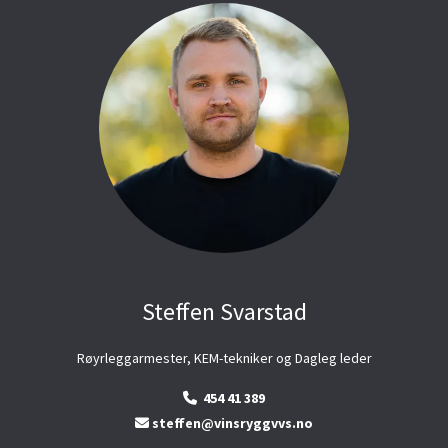
Steffen Svarstad
Røyrleggarmester, KEM-tekniker og Dagleg leder
454 41 389

steffen@vinsryggvvs.no
