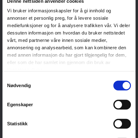
Denne nettsiden anvender cookies
Vi bruker informasjonskapsler for å gi innhold og
Emmely Holden
annonser et personlig preg, for å levere sosiale
mediefunksjoner og for å analysere trafikken vår. Vi deler
Salg og markedsansvarlig
dessuten informasjon om hvordan du bruker nettstedet
vårt, med partnerne våre innen sosiale medier,
920 34 141

annonsering og analysearbeid, som kan kombinere den
emmely@vinsryggvvs.no

med annen informasjon du har gjort tilgjengelig for dem,
eller som de har samlet inn gjennom din bruk av
tjenestene deres.
Samtykkevalg
Nødvendig
Egenskaper
Statistikk