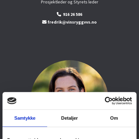
Prosjektleder og Styrets leder
916 26 586

fredrik@vinsryggvvs.no

Samtykke
Detaljer
Om