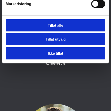
Markedsføring
Tillat alle
Tillat utvalg
Thomas Svarstad
Ikke tillat
Tekniker
995 94 073
